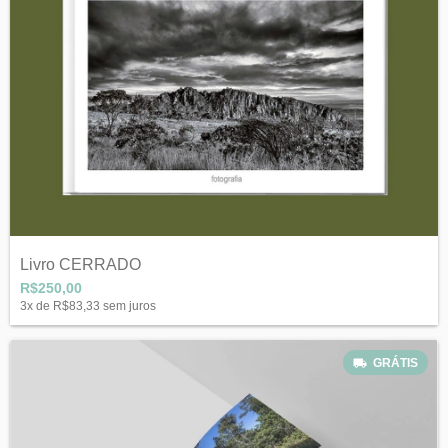
Livro CERRADO
R$250,00
3
x de
R$83,33
sem juros
GRÁTIS