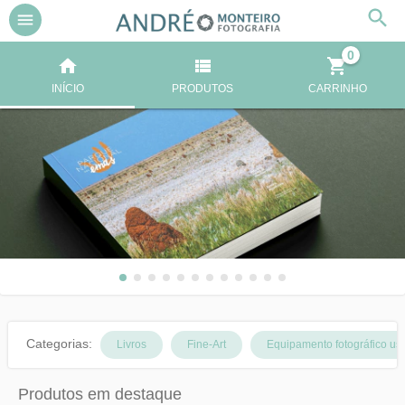
0
INÍCIO
PRODUTOS
CARRINHO
Categorias:
Livros
Fine-Art
Equipamento fotográfico us
Produtos em destaque