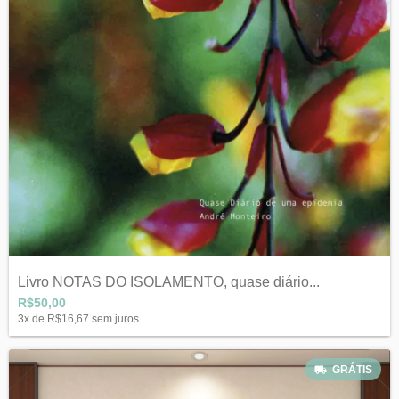
Livro NOTAS DO ISOLAMENTO, quase diário...
R$50,00
3
x de
R$16,67
sem juros
GRÁTIS